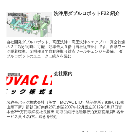
洗浄用ダブルロボットF22 紹介
全ての情報
自社開発ダブルロボット。高圧洗浄・高圧洗浄＆エアブロ・真空乾燥
の３工程が同時に可能、効率最大３倍（当社従来比）です。自動ワー
ク脱着標準。３機種まで自動段取り対応ツールチェンジャ装備。 ダ
ブルロボットのユニーク...続きを読む
会社案内
会社概要
名称モバック株式会社（英文 MOVAC LTD）登記住所〒939-0715富
山県下新川郡朝日町南保2871創業2007年12月設立2012年5月17日資
本金3千万円取締役社長篠田 明取引銀行北陸銀行泊支店従業員5 名サ
ービス員 4 名(営...続きを読む