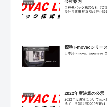
会社案内
会社概要
名称モバック株式会社（英文 M
役社長篠田 明取引銀行北陸銀
標準 i-movacシ
ダウンロード Download
日本語 i-movac_japanese_
2022年度決算の公示（
会社概要
2022年度決算について公示し
捨て）決算説明2022年度