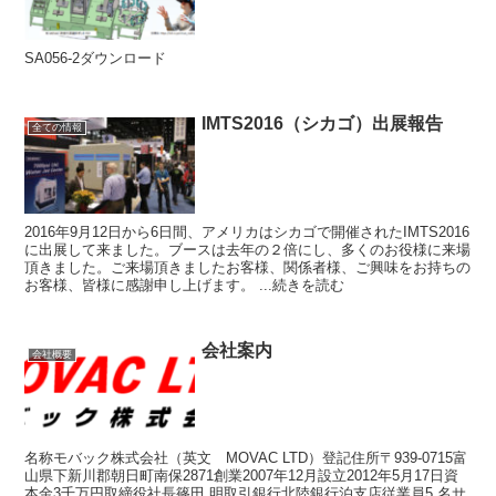
SA056-2ダウンロード
IMTS2016（シカゴ）出展報告
全ての情報
2016年9月12日から6日間、アメリカはシカゴで開催されたIMTS2016
に出展して来ました。ブースは去年の２倍にし、多くのお役様に来場
頂きました。ご来場頂きましたお客様、関係者様、ご興味をお持ちの
お客様、皆様に感謝申し上げます。 ...続きを読む
会社案内
会社概要
名称モバック株式会社（英文 MOVAC LTD）登記住所〒939-0715富
山県下新川郡朝日町南保2871創業2007年12月設立2012年5月17日資
本金3千万円取締役社長篠田 明取引銀行北陸銀行泊支店従業員5 名サ