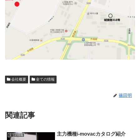
会社概要
全ての情報
篠田明
関連記事
主力機種i-movacカタログ紹介
全ての情報