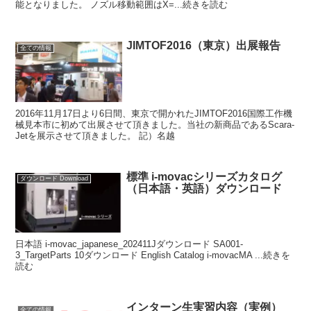
能となりました。 ノズル移動範囲はX=...続きを読む
JIMTOF2016（東京）出展報告
全ての情報
2016年11月17日より6日間、東京で開かれたJIMTOF2016国際工作機
械見本市に初めて出展させて頂きました。当社の新商品であるScara-
Jetを展示させて頂きました。 記）名越
標準 i-movacシリーズカタログ
ダウンロード Download
（日本語・英語）ダウンロード
日本語 i-movac_japanese_202411Jダウンロード SA001-
3_TargetParts 10ダウンロード English Catalog i-movacMA ...続きを
読む
インターン生実習内容（実例）
全ての情報