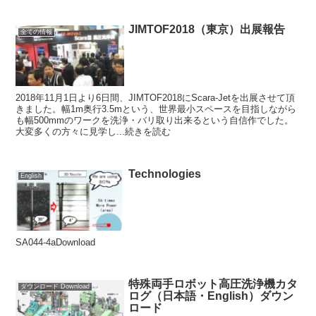
JIMTOF2018（東京）出展報告
全ての情報
2018年11月1日より6日間、JIMTOF2018にScara-Jetを出展させて頂
きました。幅1m奥行3.5mという、世界最小スペースを目指しながら
も幅500mmのワークを洗浄・バリ取り出来るという自信作でした。
大変多くの方々に見学し...続きを読む
Technologies
English
SA044-4aDownload
特殊両手ロボット高圧洗浄機カタ
ダウンロード Download
ログ（日本語・English）ダウン
ロード