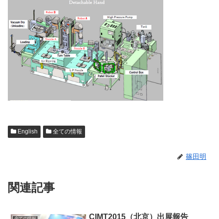
English
全ての情報
篠田明
関連記事
CIMT2015（北京）出展報告
全ての情報