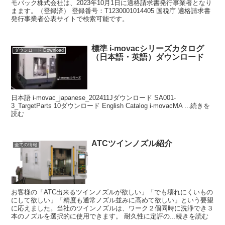
モバック株式会社は、2023年10月1日に適格請求書発行事業者となり
まます。（登録済） 登録番号：T1230001014405 国税庁 適格請求書
発行事業者公表サイトで検索可能です。
標準 i-movacシリーズカタログ
ダウンロード Download
（日本語・英語）ダウンロード
日本語 i-movac_japanese_202411Jダウンロード SA001-
3_TargetParts 10ダウンロード English Catalog i-movacMA ...続きを
読む
ATCツインノズル紹介
全ての情報
お客様の「ATC出来るツインノズルが欲しい」「でも壊れにくいもの
にして欲しい」「精度も通常ノズル並みに高めて欲しい」という要望
に応えました。当社のツインノズルは、ワーク２個同時に洗浄でき３
本のノズルを選択的に使用できます。 耐久性に定評の...続きを読む