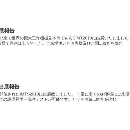
出展報告
間、北京で世界の四大工作機械見本市であるCIMT2019に出展いたしまし
お蔭様で評判は上々でした。ご来場頂いたお客様及びご関...続きを読む
）出展報告
にシカゴで開催されたIMTS2018に出展致しました。 非常に多くのお客様に
イト）での設備見学・洗浄テストが可能です。どうぞお気...続きを読む