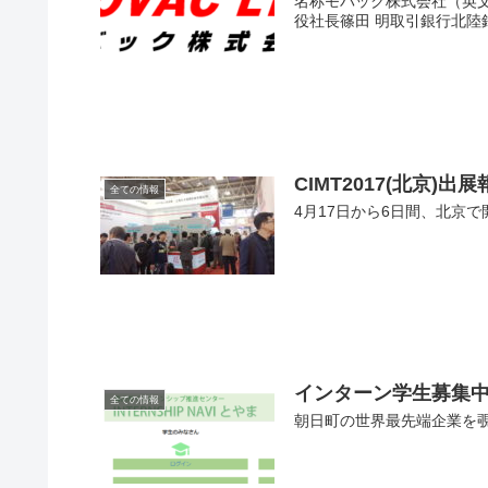
名称モバック株式会社（英文 M
役社長篠田 明取引銀行北陸銀
CIMT2017(北京)出
全ての情報
4月17日から6日間、北京で
インターン学生募集中（
全ての情報
朝日町の世界最先端企業を